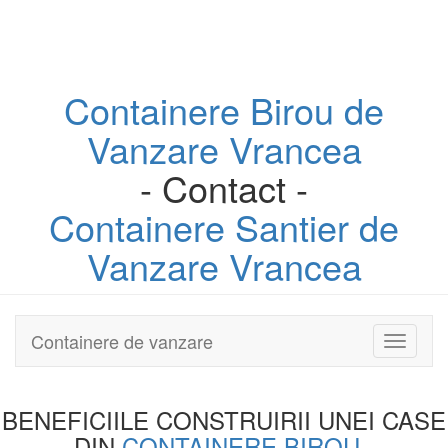
Containere
Birou
de
Vanzare Vrancea
- Contact -
Containere
Santier
de
Vanzare Vrancea
Containere de vanzare
Toggle
navigati
BENEFICIILE CONSTRUIRII UNEI
CASE
DIN
CONTAINERE BIROU
-