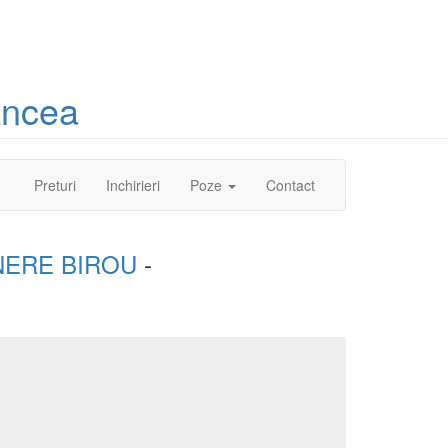
ancea
(current)
Preturi
Inchirieri
Poze
Contact
NERE BIROU
-