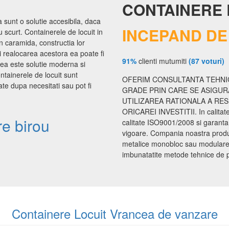
CONTAINERE 
a sunt o solutie accesibila, daca
INCEPAND DE 
 scurt. Containerele de locuit in
n caramida, constructia lor
i realocarea acestora ea poate fi
91%
clienti mutumiti
(87 voturi)
cea este solutie moderna si
tainerele de locuit sunt
OFERIM CONSULTANTA TEHNIC
te dupa necesitati sau pot fi
GRADE PRIN CARE SE ASIGUR
UTILIZAREA RATIONALA A RE
ORICAREI INVESTITII. In calita
e birou
calitate ISO9001/2008 si garanta
vigoare. Compania noastra produce
metalice monobloc sau modulare d
imbunatatite metode tehnice de proi
Containere Locuit Vrancea de vanzare