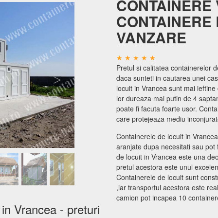
CONTAINERE
CONTAINERE 
VANZARE
Pretul si calitatea containerelor d
daca sunteti in cautarea unei ca
locuit in Vrancea sunt mai ieftine
lor dureaza mai putin de 4 sapta
poate fi facuta foarte usor. Conta
care protejeaza mediu inconjurat
Containerele de locuit in Vrance
aranjate dupa necesitati sau pot f
de locuit in Vrancea este una de
pretul acestora este unul excelent
Containerele de locuit sunt const
,iar transportul acestora este rea
camion pot incapea 10 container
in Vrancea - preturi