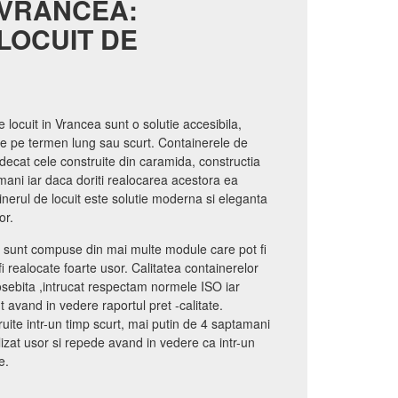
 VRANCEA:
LOCUIT DE
e locuit in Vrancea sunt o solutie accesibila,
se pe termen lung sau scurt. Containerele de
 decat cele construite din caramida, constructia
mani iar daca doriti realocarea acestora ea
inerul de locuit este solutie moderna si eleganta
or.
a sunt compuse din mai multe module care pot fi
i realocate foarte usor. Calitatea containerelor
osebita ,intrucat respectam normele ISO iar
 avand in vedere raportul pret -calitate.
ruite intr-un timp scurt, mai putin de 4 saptamani
lizat usor si repede avand in vedere ca intr-un
e.