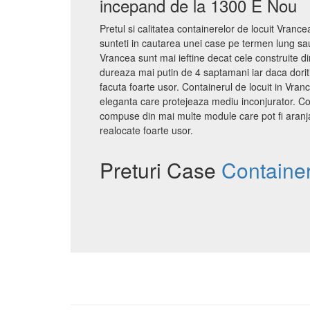
incepand de la 1300 E Nou
Pretul si calitatea containerelor de locuit Vrance
sunteti in cautarea unei case pe termen lung sau
Vrancea sunt mai ieftine decat cele construite di
dureaza mai putin de 4 saptamani iar daca dorit
facuta foarte usor. Containerul de locuit in Vran
eleganta care protejeaza mediu inconjurator. Con
compuse din mai multe module care pot fi aranja
realocate foarte usor.
Preturi Case
Container